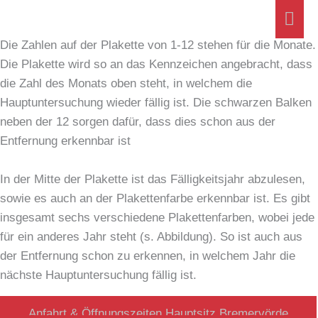
Die Prüfplakette
Zum
Hau
Was kann ich eigentlich der Prüfplakette entnehmen?
Inhalt
Die Zahlen auf der Plakette von 1-12 stehen für die Monate.
springen
Die Plakette wird so an das Kennzeichen angebracht, dass
die Zahl des Monats oben steht, in welchem die
Hauptuntersuchung wieder fällig ist. Die schwarzen Balken
neben der 12 sorgen dafür, dass dies schon aus der
Entfernung erkennbar ist
In der Mitte der Plakette ist das Fälligkeitsjahr abzulesen,
sowie es auch an der Plakettenfarbe erkennbar ist. Es gibt
insgesamt sechs verschiedene Plakettenfarben, wobei jede
für ein anderes Jahr steht (s. Abbildung). So ist auch aus
der Entfernung schon zu erkennen, in welchem Jahr die
nächste Hauptuntersuchung fällig ist.
Anfahrt & Öffnungszeiten Hauptsitz Bremervörde