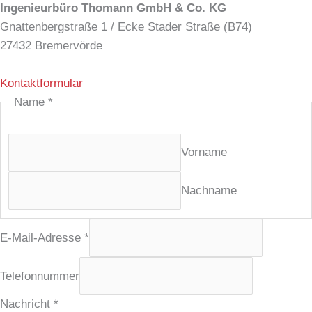
Ingenieurbüro Thomann GmbH & Co. KG
Gnattenbergstraße 1 / Ecke Stader Straße (B74)
27432 Bremervörde
Kontaktformular
E
Name
*
-
M
Vorname
a
i
Nachname
l
-
A
E-Mail-Adresse
*
d
r
Telefonnummer
e
Nachricht
*
s