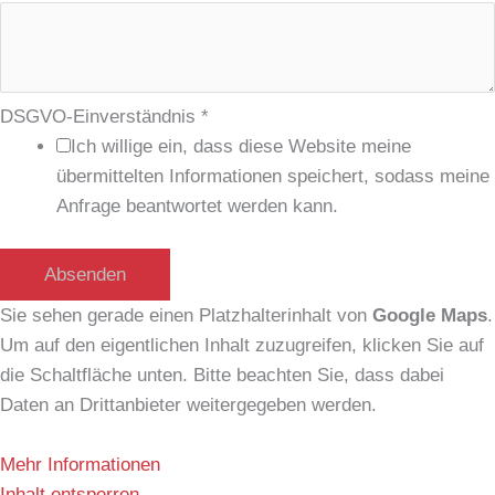
s
e
L
a
DSGVO-Einverständnis
*
y
Ich willige ein, dass diese Website meine
o
übermittelten Informationen speichert, sodass meine
u
Anfrage beantwortet werden kann.
t
N
Absenden
a
Sie sehen gerade einen Platzhalterinhalt von
Google Maps
.
m
Um auf den eigentlichen Inhalt zuzugreifen, klicken Sie auf
e
die Schaltfläche unten. Bitte beachten Sie, dass dabei
Daten an Drittanbieter weitergegeben werden.
Mehr Informationen
Inhalt entsperren