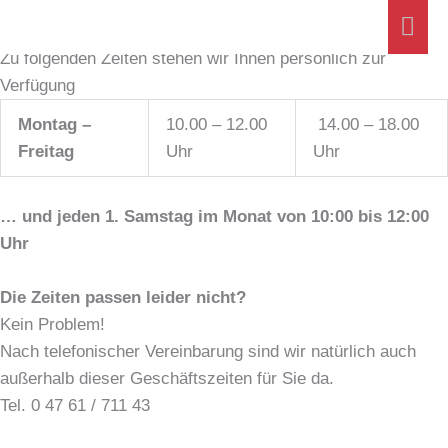
Anfahrt & Öffnungszeiten
Zum
Hau
HAUPTSITZ BREMERVÖRDE
Inhalt
Zu folgenden Zeiten stehen wir Ihnen persönlich zur
springen
Verfügung
Montag –
10.00 – 12.00
14.00 – 18.00
Freitag
Uhr
Uhr
… und jeden 1. Samstag im Monat von 10:00 bis 12:00
Uhr
Die Zeiten passen leider nicht?
Kein Problem!
Nach telefonischer Vereinbarung sind wir natürlich auch
außerhalb dieser Geschäftszeiten für Sie da.
Tel. 0 47 61 / 711 43